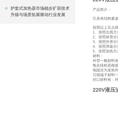
护套式加热器市场稳步扩容技术
产品简介：
升级与场景拓展驱动行业发展
它具有结构紧
按照以上五点
1、按照出线方
2、按照材质
3、按照外形分
4、按照用途分
5、按照加热方
材料：
外管一般材料有I
氧化镁粉是根
电阻丝为发热件，材
引线端子材料
封口材料有：
220V液