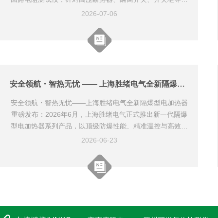
压设备回路检测痛点深度迭代，依托大电流输出、微欧级精
2026-07-06
准测量、强抗干扰、轻量化智能设计，全面适配电网预试、
工程验收、出厂质检、变电站运维等场景，严格契合GB198
4、IEC62271行业标准，为高压电气设备安全运行提供精准
检测保障。回路电阻是判断高压开关设备触头接触状态、接
头紧固性能的核心指标，阻值超标极易引发设备发热、击
穿...
安全领航・智热无忧 —— 上海胜绪电气全新隔爆型电加热器重磅发布
安全领航・智热无忧——上海胜绪电气全新隔爆型电加热器
重磅发布：2026年6月，上海胜绪电气正式推出新一代隔爆
型电加热器系列产品，以顶级防爆性能、精准温控与高效节
能为核心，为石油、化工、煤矿、制药等易燃易爆高危场
2026-06-23
景，提供安全可靠的工业加热解决方案。该系列严格遵循G
B3836国标与IECEx国际标准，采用ExdIIBT4Gb隔爆结构，
外壳选用316L不锈钢与高强度铸铝合金，通过精密间隙设
计，可承受内部爆炸压力并阻断火焰外传，适配1区、2区气
体防爆及21区、22区粉尘防爆环境。核心...