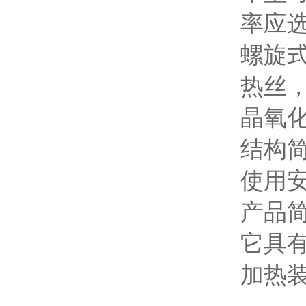
率应选
螺旋
热丝
晶氧
结构
使用
产品
它具
加热