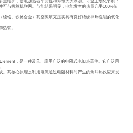
多重维护，使电加热器平安性和寿命大大添加。可全主动化节制：
可与机算机联网。节能结果明显，电能发生的热量几乎100%传
（镍铬、铁铬合金）其空隙填充压实具有良好绝缘导热性能的氧化
加热管。
ting Element，是一种常见、应用广泛的电阻式电加热器件。它广泛用
。
成。其核心原理是利用电流通过电阻材料时产生的焦耳热效应来发