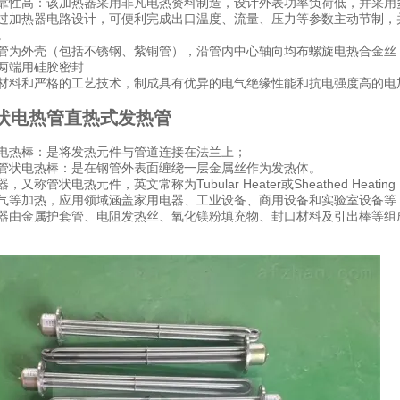
靠性高：该加热器采用非凡电热资料制造，设计外表功率负荷低，并采用
过加热器电路设计，可便利完成出口温度、流量、压力等参数主动节制，并
。
管为外壳（包括不锈钢、紫铜管），沿管内中心轴向均布螺旋电热合金丝
两端用硅胶密封
材料和严格的工艺技术，制成具有优异的电气绝缘性能和抗电强度高的电
管状电热管直热式发热管
电热棒：是将发热元件与管道连接在法兰上；
管状电热棒：是在钢管外表面缠绕一层金属丝作为发热体。
，又称管状电热元件，英文常称为Tubular Heater或Sheathed Hea
气等加热，应用领域涵盖家用电器、工业设备、商用设备和实验室设备等 
器由金属护套管、电阻发热丝、氧化镁粉填充物、封口材料及引出棒等组