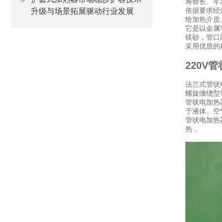
寿命长、牢
依据要求经
升级与场景拓展驱动行业发展
给加热介质
它是以金属
镁砂，管口
采用优质的
220V
法兰式管状
螺旋缠绕型
管状电加热器
于液体、空
管状电加热
热 。