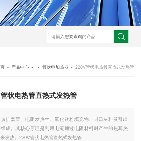
GM-5KV-20KV型可调高压兆欧表GM-5KV-20KV
nl3203型nl
首页
-
产品中心
- -
管状电加热器
-
220V管状电热管直热式发热管
0V管状电热管直热式发热管
金属护套管、电阻发热丝、氧化镁粉填充物、封口材料及引出
等组成。其核心原理是利用电流通过电阻材料时产生的焦耳热
来发热。220V管状电热管直热式发热管