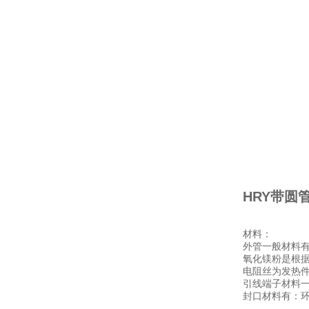
HRY带圆
材料：
外管一般材料有I
氧化镁粉是根
电阻丝为发热件，材
引线端子材料
封口材料有：