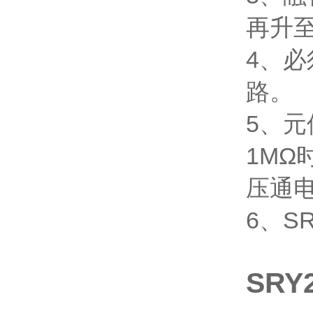
再升
4、
路。
5、
1MΩ
压通
6、S
SR