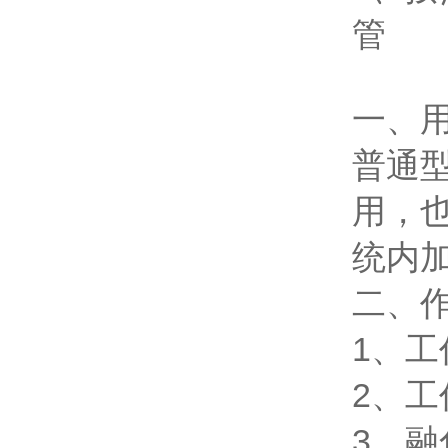
管
一、
普通
用，
统内
二、
1、工
2、
3、