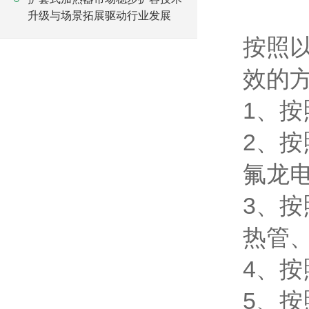
升级与场景拓展驱动行业发展
按照
效的
1、
2、
氟龙
3、
热管
4、
5、