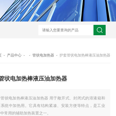
GM-5KV-20KV型可调高压兆欧表GM-5KV-20KV
nl3203型nl
页
-
产品中心
- -
管状电加热器
-
护套管状电加热棒液压油加热器
管状电加热棒液压油加热器
套管状电加热棒液压油加热器 用于敞开式、封闭式的溶液箱和
环系统中加热用。它具有结构紧凑、安装方便等特点，是工业
产中常用的辅助加热装置之一。