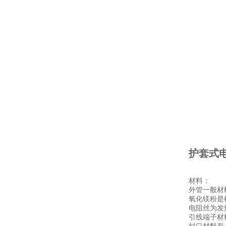
护套式电
材料：
外管一般材料
氧化镁粉是
电阻丝为发热
引线端子材