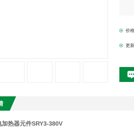
价
更
情
加热器元件SRY3-380V