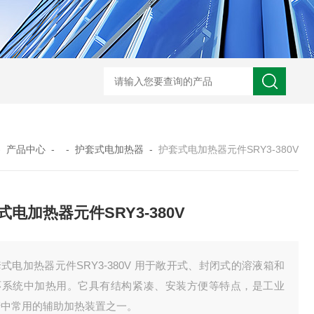
GM-5KV-20KV型可调高压兆欧表GM-5KV-20KV
nl3203型nl
-
产品中心
- -
护套式电加热器
-
护套式电加热器元件SRY3-380V
式电加热器元件SRY3-380V
式电加热器元件SRY3-380V 用于敞开式、封闭式的溶液箱和
环系统中加热用。它具有结构紧凑、安装方便等特点，是工业
产中常用的辅助加热装置之一。