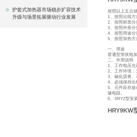
护套式加热器市场稳步扩容技术
按照以上五点
1、按照出线方
升级与场景拓展驱动行业发展
2、按照材质
3、按照外形分
4、按照用途分
5、按照加热方
一、用途
普通型管状电
二、作用说明
1、工作电压允
2、工作环境：
3、融化沥青
4、必须保持出
5、元件应存放
缘电阻。
6、SRY2型安
HRY9K