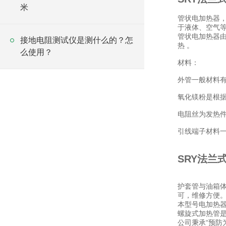
米
管状电加热器，又
于液体、空气等
管状电加热器
接地电阻测试仪是测什么的？怎
热 。
么使用？
材料：
外管一般材料有I
氧化镁粉是根
电阻丝为发热件，材
引线端子材料
SRY法兰
护套管与油箱
可，维修方便
本型号电加热器表
螺旋式加热管
公司秉承“预防