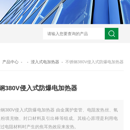
GM-5KV-20KV型可调高压兆欧表GM-5KV-20KV
nl3203型nl
-
产品中心
- -
浸入式电加热器
-
不锈钢380V侵入式防爆电加热器
钢380V侵入式防爆电加热器
钢380V侵入式防爆电加热器 由金属护套管、电阻发热丝、氧
镁粉填充物、封口材料及引出棒等组成。其核心原理是利用电
通过电阻材料时产生的焦耳热效应来发热。