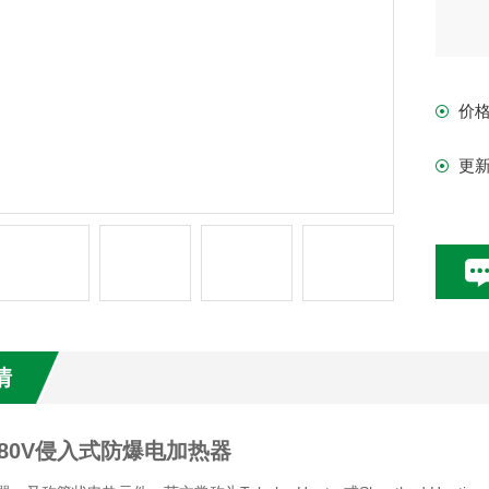
价
更
情
80V侵入式防爆电加热器