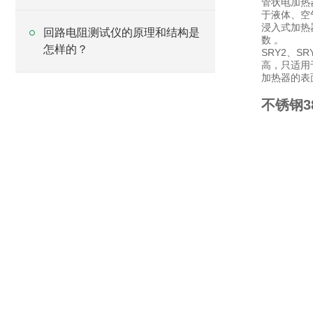
管状电加热器
于液体、空
浸入式加热器
回路电阻测试仪的原理和结构是
数 。
怎样的？
SRY2、
高，只适用
加热器的表
不锈钢3