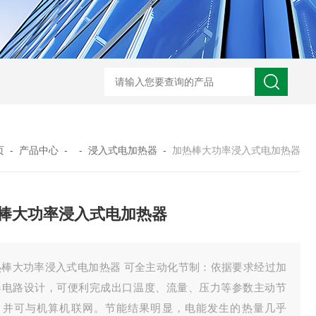
GM-5KV-20KV型可调高压兆欧表GM-5KV-20KV
nl3203型nl
页
-
产品中心
- -
浸入式电加热器
-
加热棒大功率浸入式电加热器
棒大功率浸入式电加热器
热棒大功率浸入式电加热器 可全主动化节制：依据要求经过加
器电路设计，可便利完成出口温度、流量、压力等参数主动节
，并可与机算机联网。节能结果明显，电能发生的热量几乎