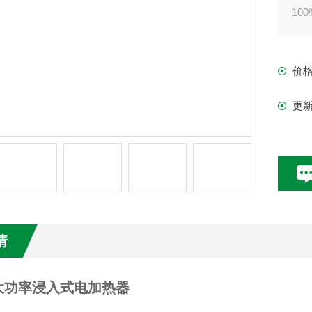
10
价
更
情
大功率浸入式电加热器