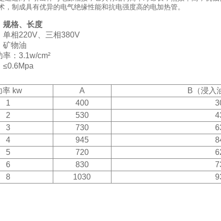
术，制成具有优异的电气绝缘性能和抗电强度高的电加热管。
、规格、长度
单相220V、三相380V
：矿物油
：3.1w/cm²
0.6Mpa
率 kw
A
B（浸入
1
400
3
2
530
4
3
730
6
4
945
8
5
720
6
6
830
7
8
1030
9