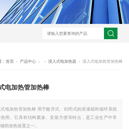
GM-5KV-20KV型可调高压兆欧表GM-5KV-20KV
nl3203型nl
置：
首页
-
产品中心
- -
浸入式电加热器
-
浸入式电加热管加热棒
式电加热管加热棒
入式电加热管加热棒 用于敞开式、封闭式的溶液箱和循环系统
加热用。它具有结构紧凑、安装方便等特点，是工业生产中常
的辅助加热装置之一。