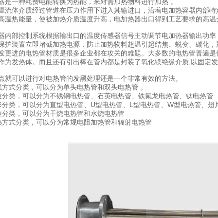
器是一种耗费电能转换为热能，来对需加热物料进行加热 。
温流体介质经过管道在压力作用下进入其输进口，沿着电加热容器内部特
高温热能量，使被加热介质温度升高，电加热器出口得到工艺要求的高温
器内部控制系统根据输出口的温度传感器信号主动调节电加热器输出功率
保护装置立即堵截加热电源，防止加热物料超温引起结焦、蜕变、碳化，
发更进的电热管材质是很多企业都在攻关的难题。大多数的电热管普遍是
作为发热体。而且还有引出棒在管内都是封装了氧化镁绝缘介质,以固定
点就可以进行对电热管的发黑处理还是一个非常有效的方法。
线方式分类，可以分为单头电热管和双头电热管 。
质分类，可以分为不锈钢电热管、石英电热管、铁氟龙电热管、钛电热管
形分类，可以分为直型电热管、U型电热管、L型电热管、W型电热管、翅
途分类，可以分为干烧电热管和水烧电热管
热方式分类，可以分为常规电阻加热管和辐射电热管