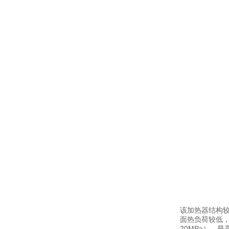
该加热器结构较
面热负荷较低，
20MPa），最