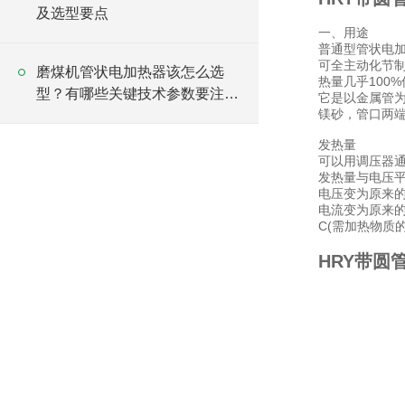
及选型要点
一、用途
普通型管状电
可全主动化节
磨煤机管状电加热器该怎么选
热量几乎100
型？有哪些关键技术参数要注
它是以金属管
镁砂，管口两
意？
发热量
可以用调压器
发热量与电压
电压变为原来的1
电流变为原来的1
C(需加热物质
HRY带圆