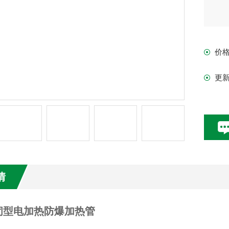
价
更
情
闭型电加热防爆加热管