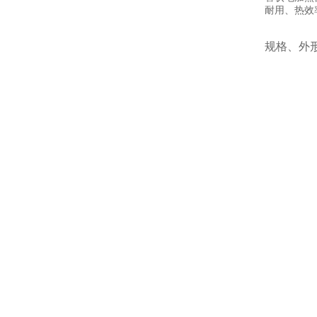
耐用、热效
规格、外