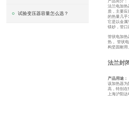
产品简介：
变压器？
法兰电加热
质，主要应
试验变压器容量怎么选？
的热量几乎
它是以金属
镁砂，管口
管状电加热
热 。管状
构坚固耐用
法兰封
产品用途：
该加热器为
高，特别在
上海沪阳达