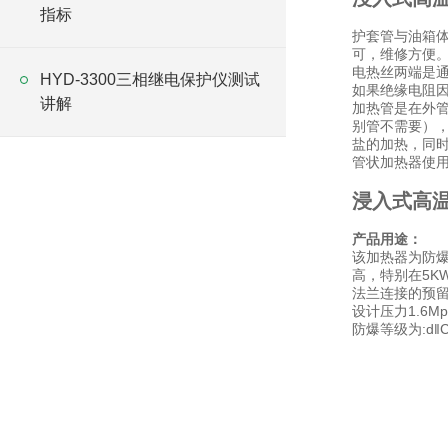
指标
护套管与油箱
可，维修方便
电热丝两端是
HYD-3300三相继电保护仪测试
如果绝缘电阻因
讲解
加热管是在外
别管不需要）
盐的加热，同
管状加热器使
浸入式高
产品用途：
该加热器为防
高，特别在5K
法兰连接的预留
设计压力1.6Mp
防爆等级为:d‖