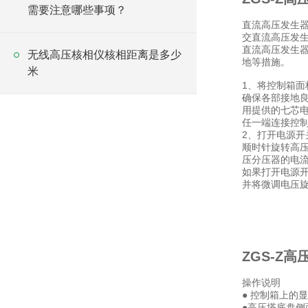
需要注意哪些事项？
直流高压发生
交直流高压发
直流高压发生器
无线高压核相仪核相距离是多少
地等措施。
米
1、将控制箱面
确保各部接地
用提供的七芯
任一端连接控制
2、打开电源开
顺时针旋转高
压分压器的电流
如果打开电源开
并将微调电压旋
ZGS-Z
操作说明
● 控制箱上的
●高压塔底盘