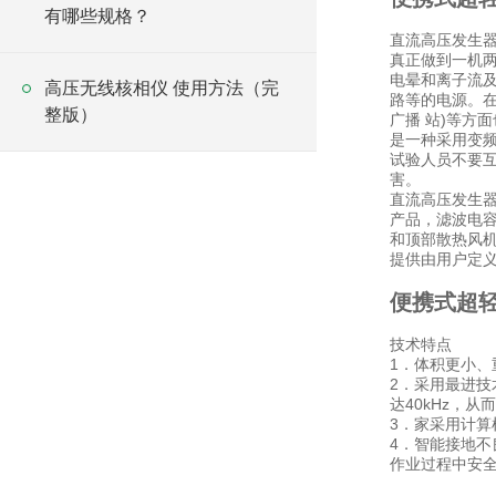
有哪些规格？
直流高压发生
真正做到一机
电晕和离子流及
高压无线核相仪 使用方法（完
路等的电源。在
整版）
广播 站)等方
是一种采用变
试验人员不要
害。
直流高压发生器
产品，滤波电容
和顶部散热风
提供由用户定义
便携式超
技术特点
1．体积更小
2．采用最进技
达40kHz，
3．家采用计算
4．智能接地
作业过程中安