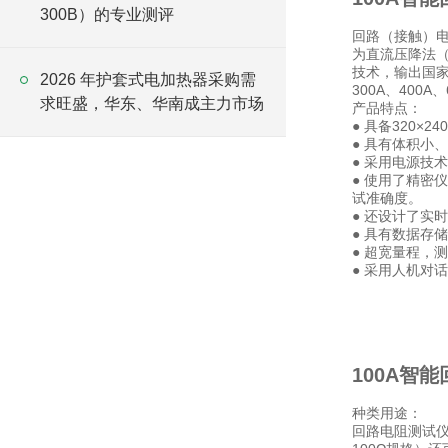
300B）的专业测评
回路（接触）
为直流压降法
技术，输出国家标
2026 年护套式电加热器采购需
300A、40
求旺盛，华东、华南成主力市场
产品特点：
● 具备320×
● 具有体积小
● 采用电源技术
● 使用了精密
试准确度。
● 还设计了实
● 具有数据存
● 超宽量程，测
● 采用人机对
100A智
种类用途：
回路电阻测试仪