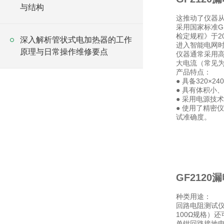
与结构
这推动了仪器
采用国家标准GB
检定规程》于2
深入解析管状式电加热器的工作
进入智能电网
原理与日常操作维修要点
仪器通常采用高频
大电流（常见为1
产品特点：
● 具备320×
● 具有体积小
● 采用电源技术
● 使用了精密
试准确度。
GF2120
种类用途：
回路电阻测试仪
100Ω规格）
单钳回路接地电