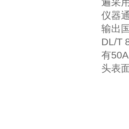
遍采
仪器
输出国
DL/
有50
头表