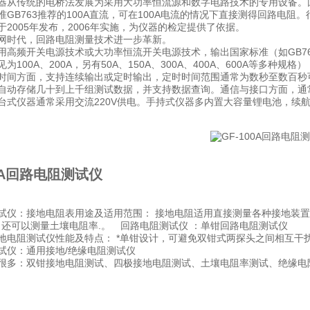
器从传统的电桥法发展为采用大功率恒流源和数字电路技术的专用设备。
GB763推荐的100A直流，可在100A电流的情况下直接测得回路电阻。行
于2005年发布，2006年实施，为仪器的检定提供了依据。
网时代，回路电阻测量技术进一步革新。
高频开关电源技术或大功率恒流开关电源技术，输出国家标准（如GB763）及电
为100A、200A，另有50A、150A、300A、400A、600A等多
时间方面，支持连续输出或定时输出，定时时间范围通常为数秒至数百秒
自动存储几十到上千组测试数据，并支持数据查询。通信与接口方面，通常
台式仪器通常采用交流220V供电。手持式仪器多内置大容量锂电池，续
00A回路电阻测试仪
试仪：接地电阻表用途及适用范围： 接地电阻适用直接测量各种接地装置
格）还可以测量土壤电阻率.。 回路电阻测试仪 ：单钳回路电阻测试仪
地电阻测试仪性能及特点： *单钳设计，可避免双钳式两探头之间相互干
试仪：通用接地/绝缘电阻测试仪
很多：双钳接地电阻测试、四极接地电阻测试、土壤电阻率测试、绝缘电