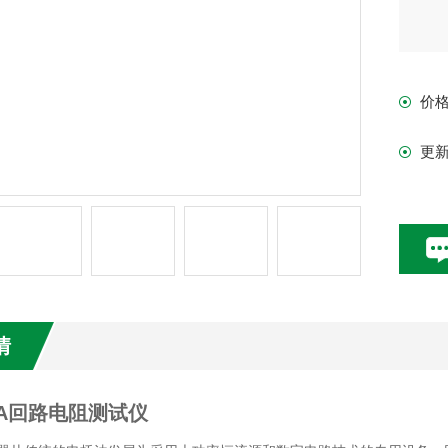
价
更
情
00A回路电阻测试仪