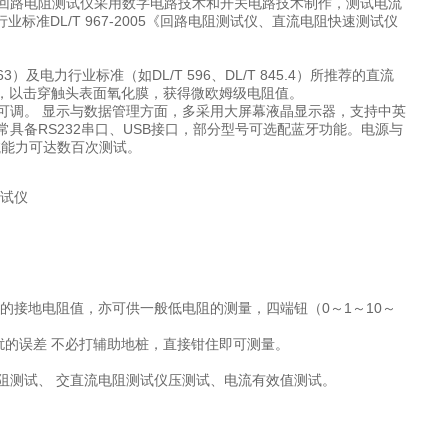
回路电阻测试仪采用数字电路技术和开关电路技术制作，测试电流
业标准DL/T 967-2005《回路电阻测试仪、直流电阻快速测试仪
力行业标准（如DL/T 596、DL/T 845.4）所推荐的直流
种规格），以击穿触头表面氧化膜，获得微欧姆级电阻值。
可调。 显示与数据管理方面，多采用大屏幕液晶显示器，支持中英
具备RS232串口、USB接口，部分型号可选配蓝牙功能。电源与
航能力可达数百次测试。
的接地电阻值，亦可供一般低电阻的测量，四端钮（0～1～10～
扰的误差 不必打辅助地桩，直接钳住即可测量。
阻测试、 交直流电阻测试仪压测试、电流有效值测试。