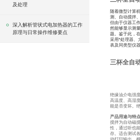
及处理
随着微型计算
测、自动搅拌
但由于仪器工
深入解析管状式电加热器的工作
然能够显示测
原理与日常操作维修要点
题。鉴于此，
采用*处理器、
表及同类型仪
三杯全自
绝缘油介电强
高温度、高湿
能是否变坏。
产品用途与特
搅拌为自动磁搅
性，通过听也能
存。适合测试各
动打印输出。