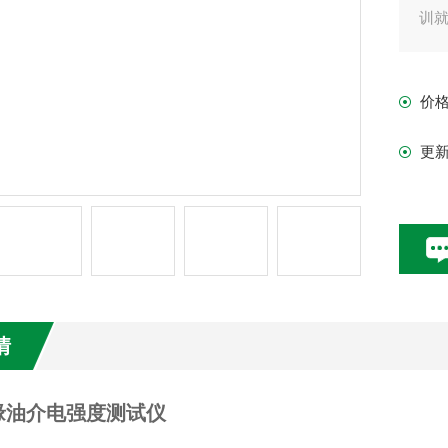
训
价
更
情
缘油介电强度测试仪