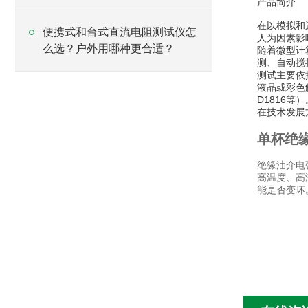
产品简介
在以模拟和
便携式和台式直流电阻测试仪怎
人为因素影
么选？户外用哪种更合适？
随着微型计
测、自动搅
测试主要依据
液晶或彩色
D1816等）
在技术发展
单杯绝
绝缘油介电
高温度、高
能是否变坏