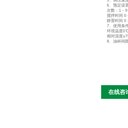
5、调压速度：
6、预定设
次数：1－9
搅拌时间 0
静置时间 0
7、使用条
环境温度0℃
相对湿度≤7
8、油杯间隙
在线咨