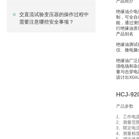
产品简介
绝缘油介电
交直流试验变压器的操作过程中
制，可全自
需要注意哪些安全事项？
能，通过测
行绝缘油质
产品别名
绝缘油测试
仪、微电脑
绝缘油广泛
强电场和杂
量与击穿电
设计出XGI
HCJ-
产品参数
1、工作电源：
2、测量范围
3、限定电流
4、测量精