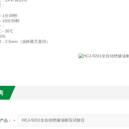
2KV/S±10%
置：
－1分39秒
－10分39秒
件：
－35℃
5%
：2.5mm（油杯塞尺直径）
询
产品：