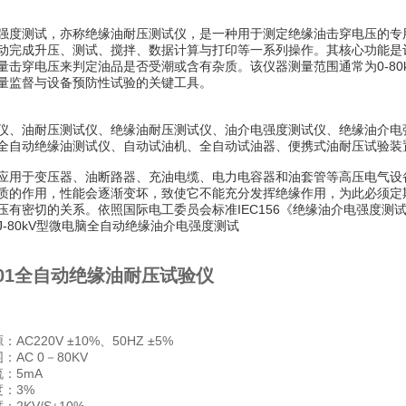
强度测试，亦称绝缘油耐压测试仪，是一种用于测定绝缘油击穿电压的专用设备。
动完成升压、测试、搅拌、数据计算与打印等一系列操作。其核心功能是
量击穿电压来判定油品是否受潮或含有杂质。该仪器测量范围通常为0-8
量监督与设备预防性试验的关键工具。
仪、油耐压测试仪、绝缘油耐压测试仪、油介电强度测试仪、绝缘油介电
全自动绝缘油测试仪、自动试油机、全自动试油器、便携式油耐压试验装
应用于变压器、油断路器、充油电缆、电力电容器和油套管等高压电气设
质的作用，性能会逐渐变坏，致使它不能充分发挥绝缘作用，为此必须定
压有密切的关系。依照国际电工委员会标准IEC156《绝缘油介电强度测试
IJ-80kV型微电脑全自动绝缘油介电强度测试
9201全自动绝缘油耐压试验仪
AC220V ±10%、50HZ ±5%
：AC 0－80KV
：5mA
度：3%