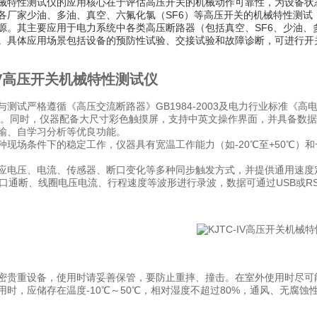
械特性测试仪的应用核心在于评估高压开关的机械动作可靠性，为设备状
各厂家少油、多油、真空、六氟化氯（SF6）等高压开关的机械特性测
源。其主要应用于电力系统中各类高压断路器（包括真空、SF6、少油、
。具体应用场景包括设备的预防性试验、交接试验和故障诊断，可进行开
-IV高压开关机械特性测试仪
测试严格遵循《高压交流断路器》GB1984-2003及电力行业标准《高电压测
 。同时，仪器配备大尺寸彩色触摸屏，支持中英文操作界面，并具备数据
输、自学习分析等优良功能。
种现场条件下的稳定工作，仪器具有宽温工作能力（如-20℃至+50℃）和
应电压、电流、传感器、断口变化等多种同步触发方式，并提供通用速度
断口通断、线圈电压电流、行程速度等波形进行录波，数据可通过USB或RS
密贵重设备，使用时请妥善保管，要防止重摔、撞击。在室外使用时尽可
用时，应储存在温度-10℃～50℃，相对湿度不超过80%，通风、无腐
。