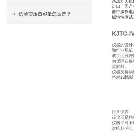
高压开关机
进口、国产
自带操作电
试验变压器容量怎么选？
械特性测试
KJTC
仪器的设计与
和行业规范
成了无线传
为保障在各
震材料。
仪器支持响
持对12路
日常保养
该仪器是精
仪器平时不
次约1小时