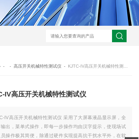
GM-5KV-20KV型可调高压兆欧表GM-5KV-20KV
nl3203型nl
心
- -
高压开关机械特性测试仪
-
KJTC-IV高压开关机械特性测试仪
TC-IV高压开关机械特性测试仪
TC-IV高压开关机械特性测试仪 采用了大屏幕液晶显示屏，全
字输出，菜单式操作，即每一步操作均由汉字提示，使现场试
人员操作极其简便，除通过硬件实现提高抗干扰水平外，在软