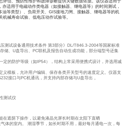
态评估、预防性维护和故障诊断提供关键数据依据。该仪器适用于
试，亦适用于电磁动作类电器（如接触器、继电器等）的时间测试，
多油等类型）、负荷开关、GIS接地刀闸、接触器、继电器等的机
关机械寿命试验、低电压动作试验等。
试设备通用技术条件 第3部分》DL/T846.3-2004等国家标准
存储、U盘导出、PC联机及报告自动生成功能，部分端型号还集
一定的防护等级（如IP54），结构上常采用便携式设计，并选用减
定义模板，允许用户编辑、保存各类开关型号的速度定义。仪器支
232接口与PC机通讯，并支持内部存储与U盘导出 。
能在遮荫下操作，以避免液晶光屏长时期在太阳下直晒
蚀性气体的室内。 潮湿季节，如长时期不用，最好每月通电一次，每