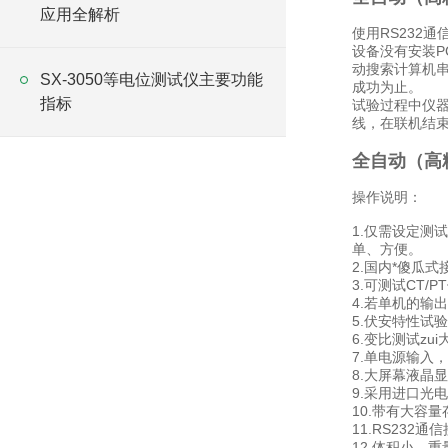
应用全解析
使用RS232
设备没有安装P
动搜索计算机
SX-3050等电位测试仪主要功能
成功为止。
指标
试验过程中仪器
线，在联机结
全自动（高
操作说明：
1.仅需设定测
单、方便。
2.国内*傻瓜
3.可测试CT
4.若单机的输
5.伏安特性试验
6.变比测试zui
7.单电源输入，
8.大屏幕液晶
9.采用进口光
10.带有大容
11.RS23
12.体积小，