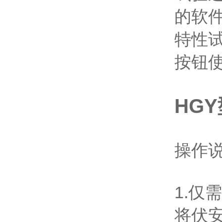
的软
特性
按钮
HG
操作
1.
将伏