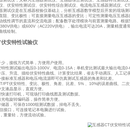
器测试仪，又称为互感器测试仪、互感器综合测试仪、互感器特性测试仪
仪、伏安特性测试仪、伏安特性综合测试仪、电流电压互感器测试仪、CT
器测试仪是在互感器校验仪基础上，分析互感器数学模型后开发的现场测试
直阻、变比极性；可直接测量电压互感器的变比；可定性测量电压互感器
动线性调节的直流和交流电源；配备数字处理模块与前置测量电路。根据
AC380V供电）或600V（AC220V供电），输出电流可达20A，测量
曲线绘制。
T伏安特性试验仪
子少，接线方式简单，方便用户使用。
特性测试输出电压0-1000V、电流0-15A；单机变比测试最大输出电流0-6
升压、升流、描绘伏安特性曲线、计算变比结果，省去手动调压、人工记
外接标准互感器和电压/电流源即可仿真测试互感器的角差和比差。
CT/PT伏安特性、变比、极性、角差、比差、5% 、10%的误差曲线、
中文液晶显示，直观方便。
型快速打印机，可现场打印曲线图及测试数据。
口光电旋转编码器，操作简单方便。
存储器，可保存1000组测试数据，掉电不丢失。
B通信接口，可连接笔记本电脑进行试验。
小，重量轻，方便流动试验。