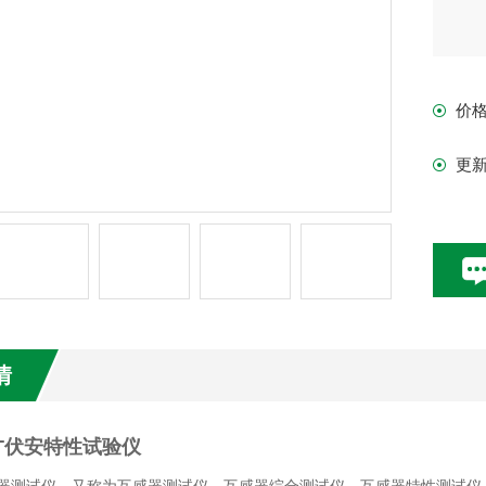
价
更
情
T伏安特性试验仪