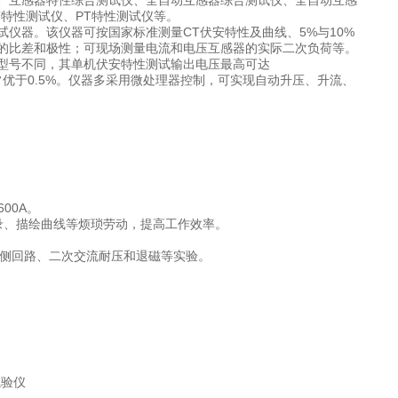
、互感器特性综合测试仪、全自动互感器综合测试仪、全自动互感
特性测试仪、PT特性测试仪等。
仪器。该仪器可按国家标准测量CT伏安特性及曲线、5%与10%
的比差和极性；可现场测量电流和电压互感器的实际二次负荷等。
型号不同，其单机伏安特性测试输出电压最高可达
精度通常优于0.5%。仪器多采用微处理器控制，可实现自动升压、升流、
00A。
录、描绘曲线等烦琐劳动，提高工作效率。
二次侧回路、二次交流耐压和退磁等实验。