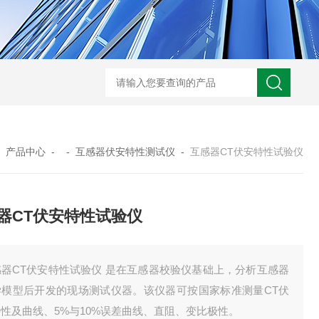
GM-5KV-20KV型可调高压兆欧表GM-5KV-20KV
nl3203型nl
-
产品中心
- -
互感器伏安特性测试仪
-
互感器CT伏安特性试验仪
器CT伏安特性试验仪
感器CT伏安特性试验仪 是在互感器校验仪基础上，分析互感器
学模型后开发的现场测试仪器。该仪器可按国家标准测量CT伏
性及曲线、5%与10%误差曲线、直阻、变比极性。