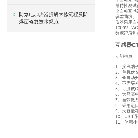
全自动互感
器特性测试
全自动互感
防爆电加热器拆解大修流程及防
误差曲线、
爆面修复技术规范
仪器采用自
1000V（
数据记录和
互感器C
功能特点
1、接线端
2、单机伏安
3、全自动
4、不需要
5、可测试
6、大屏幕
7、自带微
8、采用进
9、大容量
10、US
11、体积