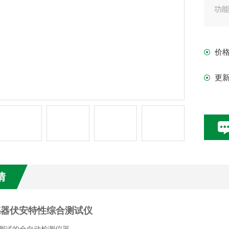
功
价
更
情
感器伏安特性综合测试仪