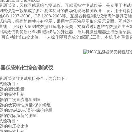
测试的全自动检测仪器
器测试仪，又称互感器综合测试仪、互感器特性测试仪等，是专用于测试电
测试仪是一款集成了多种测试功能的自动化现场检测设备，设计用于对保护
GB 1207-2006、GB 1208-2006等。互感器特性测试仪无需
试结果，操作简便并带有提示，采用大屏幕液晶图形化显示界面。互感器特
差曲线，可保存大量测试数据且掉电不丢失，支持通过U盘转存数据并由PC软
用高效低耗优质材料和特殊绕法的升压器，单片机微处理器进行数据采集
时，可自动计算出变比值。一人操作即可完成全部测试工作。本机具有重量
感器伏安特性综合测试仪
器测试仪可测试项目齐全，内容如下：
试验项目：
感器的变比测量
感器的极性判别
互感器的二次直流电阻测量
感器的伏安特性测量-保护绕组
感器的5%或10%误差-保护绕组
互感器的实际负荷的测量
试验项目：
感器的电压变比测
感器的极性判别