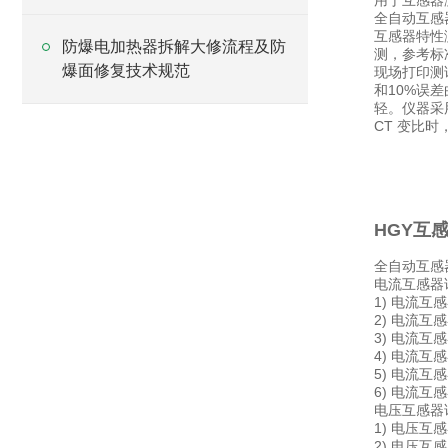
用于互感器
全自动互感
互感器特性
防爆电加热器拆解大修流程及防
测，参考标准
爆面修复技术规范
现场打印测
和10%误
轻。仪器采
CT 变比
HGY互
全自动互感
电流互感器
1) 电流互
2) 电流互
3) 电流
4) 电流互
5) 电流互
6) 电流
电压互感器
1) 电压互
2) 电压互