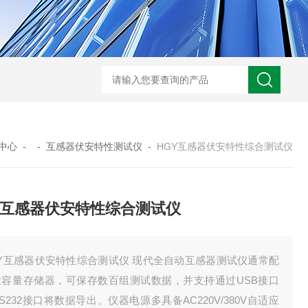
GM-5KV-20KV型可调高压兆欧表GM-5KV-20KV
nl3203型nl
中心
- -
互感器伏安特性测试仪
-
HGY互感器伏安特性综合测试仪
Y互感器伏安特性综合测试仪
GY互感器伏安特性综合测试仪 现代全自动互感器测试仪通常配
大容量存储器，可保存数百组测试数据，并支持通过USB接口
S232接口将数据导出。仪器电源多具备AC220V/380V自适应