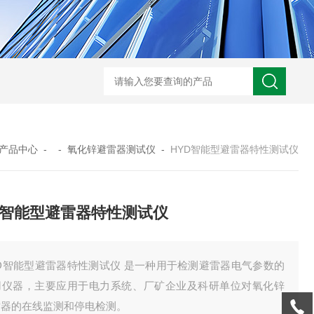
GM-5KV-20KV型可调高压兆欧表GM-5KV-20KV
nl3203型nl
产品中心
- -
氧化锌避雷器测试仪
-
HYD智能型避雷器特性测试仪
D智能型避雷器特性测试仪
YD智能型避雷器特性测试仪 是一种用于检测避雷器电气参数的
用仪器，主要应用于电力系统、厂矿企业及科研单位对氧化锌
雷器的在线监测和停电检测。