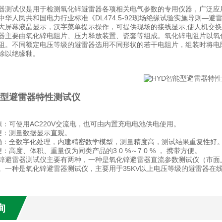
器测试仪是用于检测氧化锌避雷器各项相关电气参数的专用仪器，广泛应
中华人民共和国电力行业标准《DL474.5-92现场绝缘试验实施导则—
大屏幕液晶显示，汉字菜单提示操作，可提供现场的接线显示,使人机交
器主要由氧化锌电阻片、压力释放装置、瓷套等组成。氧化锌电阻片以氧化
阻。不同额定电压等级的避雷器选用不同形状的若干电阻片，组装时将电
涂以绝缘釉。
能型避雷器特性测试仪
源：可使用AC220V交流电，也可由内置充电电池供电使用。
便：测量数据显示直观。
确：全数字化处理，内建精密数学模型，测量精度高，测试结果重复性好
：高度、体积、重量仅为同类产品的3 0 %～7 0 % ， 携带方便。
锌避雷器测试仪主要有两种，一种是氧化锌避雷器直流参数测试仪（市面
。一种是氧化锌避雷器测试仪，主要用于35KV以上电压等级的避雷器在
询