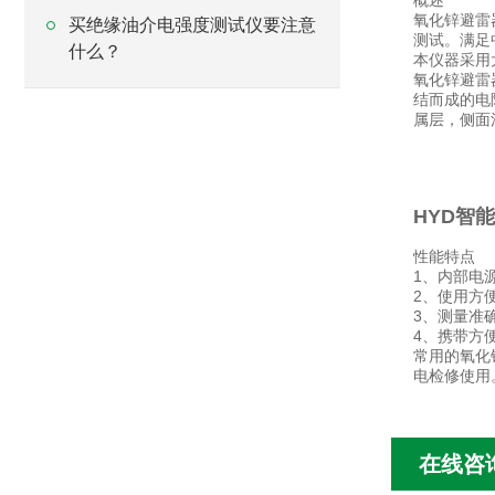
概述
氧化锌避雷
买绝缘油介电强度测试仪要注意
测试。满足
什么？
本仪器采用
氧化锌避雷
结而成的电
属层，侧面
HYD智
性能特点
1、内部电
2、使用方
3、测量准
4、携带方便
常用的氧化
电检修使用
在线咨