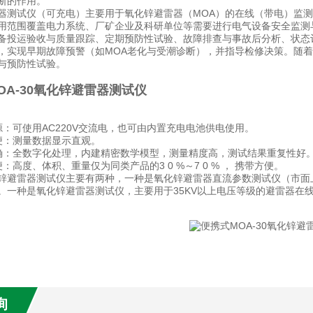
断的作用。
器测试仪（可充电）主要用于氧化锌避雷器（MOA）的在线（带电）监
用范围覆盖电力系统、厂矿企业及科研单位等需要进行电气设备安全监测
备投运验收与质量跟踪、定期预防性试验、故障排查与事故后分析、状态
，实现早期故障预警（如MOA老化与受潮诊断），并指导检修决策。随
与预防性试验。
OA-30氧化锌避雷器测试仪
源：可使用AC220V交流电，也可由内置充电电池供电使用。
便：测量数据显示直观。
确：全数字化处理，内建精密数学模型，测量精度高，测试结果重复性好
：高度、体积、重量仅为同类产品的3 0 %～7 0 % ， 携带方便。
锌避雷器测试仪主要有两种，一种是氧化锌避雷器直流参数测试仪（市面
。一种是氧化锌避雷器测试仪，主要用于35KV以上电压等级的避雷器在
询