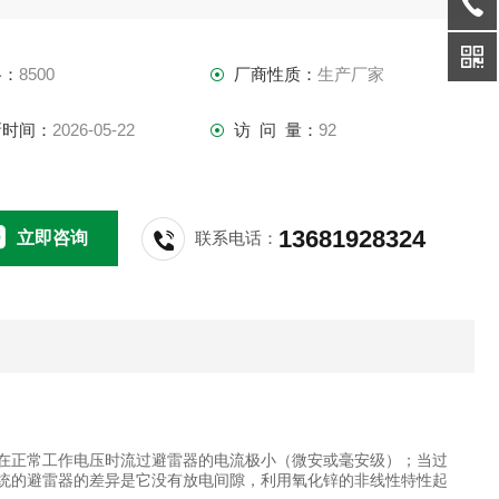
格：
8500
厂商性质：
生产厂家
新时间：
2026-05-22
访 问 量：
92
13681928324
立即咨询
联系电话：
在正常工作电压时流过避雷器的电流极小（微安或毫安级）；当过
统的避雷器的差异是它没有放电间隙，利用氧化锌的非线性特性起