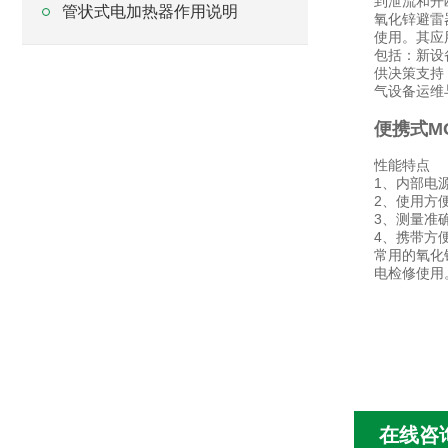
到泄流和开
管状式电加热器作用说明
氧化锌避雷
使用。其应
包括：新设
供决策支持
气设备运维
便携式M
性能特点
1、内部电
2、使用方
3、测量准
4、携带方便
常用的氧化
电检修使用
在线咨