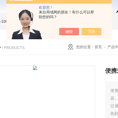
欢迎您！
来自局域网的朋友！有什么可以帮
助您的吗？
MI-10KVe 高压兆欧表
5000V数字高压兆欧表
CS2077型CS2077高压兆欧表校验仪
心
您的位置：
首页
-
产品
/ PRODUCTS
便携
便携
器
过
急