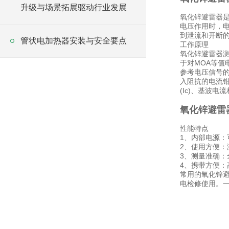
升级与场景拓展驱动行业发展
氧化锌避雷器
电压作用时，
到泄流和开断
管状电加热器安装与安全要点
工作原理
氧化锌避雷器测
于对MOA等值
参考电压信号的
入阻抗的电流钳
(Ic)、基波电流
氧化锌避雷
性能特点
1、内部电源：
2、使用方便：
3、测量准确
4、携带方便：高
常用的氧化锌
电检修使用。一