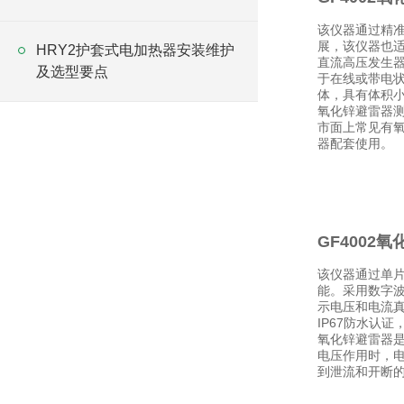
该仪器通过精
展，该仪器也
HRY2护套式电加热器安装维护
直流高压发生器
及选型要点
于在线或带电
体，具有体积
氧化锌避雷器
市面上常见有氧
器配套使用。
GF4002
该仪器通过单
能。采用数字波
示电压和电流真
IP67防水认
氧化锌避雷器
电压作用时，
到泄流和开断