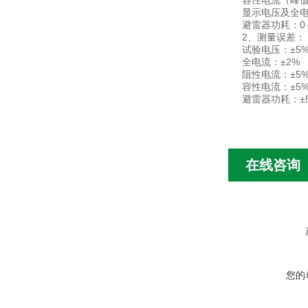
容性电流（峰值
显示电压及全
避雷器功耗：0
2、测量误差：
试验电压：±5
全电流：±2%
阻性电流：±5
容性电流：±5
避雷器功耗：±
在线咨询
您的