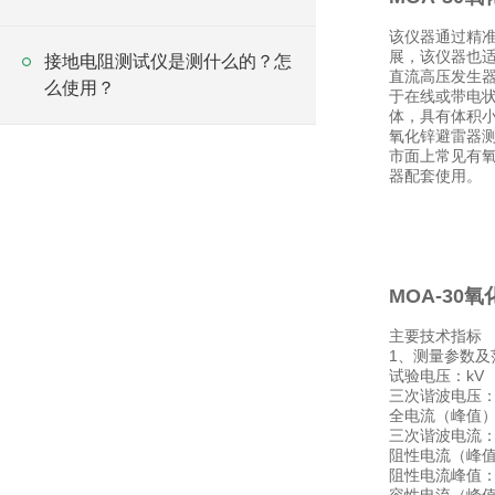
该仪器通过精
展，该仪器也
接地电阻测试仪是测什么的？怎
直流高压发生器
么使用？
于在线或带电
体，具有体积
氧化锌避雷器
市面上常见有氧
器配套使用。
MOA-30
主要技术指标
1、测量参数及
试验电压：kV
三次谐波电压：
全电流（峰值）
三次谐波电流：
阻性电流（峰值
阻性电流峰值：