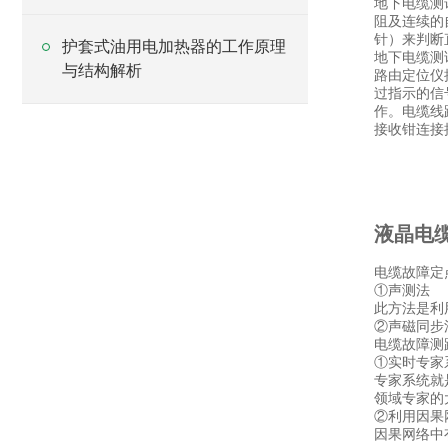
地下电缆测
阻及连续的
针）来判断
护套式油用电加热器的工作原理
地下电缆测
与结构解析
路由定位仪
过指示的信
作。电缆线
接收钳连接
液晶电
电缆故障定
①声测法
此方法是利
②声磁同步
电缆故障测
①实时专家
专家系统就
领域专家的
②利用因果
因果网络中