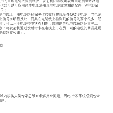
使用的直埋电缆故障测试仪。发射机内置欧姆表可自动测量环路电
本仪器可以可应用跨步电压法用直埋电缆故障测试配件（A字架探
定位；
测电缆上，用电缆路径探测仪接收钳在现场寻找被测电缆，当电缆
上信号有明显反映，而其它电缆线上检测到的信号则要小很多，通
时，可以用于电缆带电状态判别，或辅助寻找电缆短路位置等工
别：将发射机通过发射钳卡在电缆上，在另一端的电缆的暴露处用
把特制接收钳）。
域内模仿人类专家思维来求解复杂问题。因此,专家系统必须包含
问题。