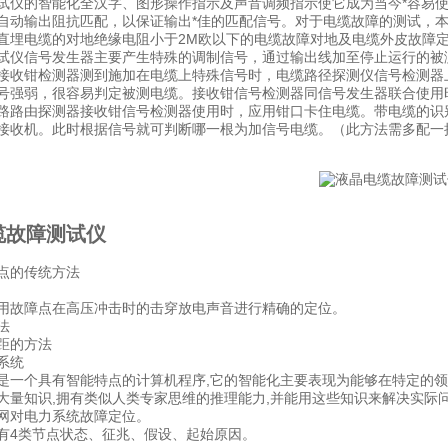
试仪的智能化全汉字、图形操作指示及声音调频指示使它成为当今*容易
自动输出阻抗匹配，以保证输出*佳的匹配信号。对于电缆故障的测试，
直埋电缆的对地绝缘电阻小于2M欧以下的电缆故障对地及电缆外皮故障
试仪信号发生器主要产生特殊的调制信号，通过输出线加至停止运行的被
接收钳检测器测到施加在电缆上特殊信号时，电缆路径探测仪信号检测器
号强弱，很容易判定被测电缆。接收钳信号检测器同信号发生器联合使用
路路由探测器接收钳信号检测器使用时，应用钳口卡住电缆。带电缆的识
接收机。此时根据信号就可判断哪一根为加信号电缆。（此方法需多配一
缆故障测试仪
点的传统方法
用故障点在高压冲击时的击穿放电声音进行精确的定位。
法
距的方法
系统
是一个具有智能特点的计算机程序,它的智能化主要表现为能够在特定的领
大量知识,拥有类似人类专家思维的推理能力,并能用这些知识来解决实际
网对电力系统故障定位。
有4类节点状态、征兆、假设、起始原因。