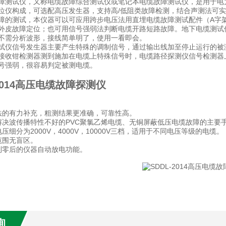
障测试仪，又称电缆故障综合测试仪或笔记本电缆故障测试仪，是用于电
位仪构成，可选配高压发生器，支持高/低阻类故障检测，结合声测法可实现±
障的测试，本仪器可以可应用跨步电压法用直埋电缆故障测试配件（A字
外皮故障定位；也可用信号强弱法判断电缆开路短路故障。地下电缆测试
不需分析波形，接线简单明了，使用一看即会。
试仪信号发生器主要产生特殊的调制信号，通过输出线加至停止运行的被
接收钳检测器测到施加在电缆上特殊信号时，电缆路径探测仪信号检测器
号强弱，很容易判定被测电缆。
-2014高压电缆故障探测仪
法的有力补充，粗测结果更准确，可靠性高。
解决波传播特性不好的PVC聚氯乙烯电缆、无铜屏蔽低压电缆故障的主要
压细分为2000V，4000V，10000V三档，适用于不同电压等级的电缆。
范围无盲区。
到零后的仪器自动放电功能。
询