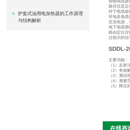
智能电缆故
路径仪及定
对于电缆故
护套式油用电加热器的工作原理
对地及电缆
与结构解析
交流电源，
地下电缆测
路由定位仪
过指示的信
SDDL
主要功能：
（1）反射
（2）有效
（3）测试电
（4）测量
（5）降压
在线咨