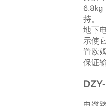
6.8
持。
地下
示使
置欧
保证
DZY
电缆