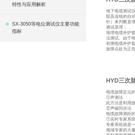
特性与应用解析
地下电缆测试
阻及连续的自
针）来判断直
SX-3050等电位测试仪主要功能
测试原理：
指标
地埋电缆外护套
法测试。由于
初测电缆外护套
故障点处为正
HYD三次
电缆故障定点
①声测法
此方法是利用
②声磁同步法
电缆故障测距
①实时专家系
专家系统就是一
领域专家的大量