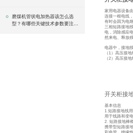
家用电器设备
连接一根电线
磨煤机管状电加热器该怎么选
有时会因为电
型？有哪些关键技术参数要注
三相短路接地
意？
电，消除感应
然来电、释放
电器中，接地
（1）高压接地
（2）高压接地
开关柜接
基本信息
1.短路接地线
用于线路和变
2. 短路接地棒
携带型短路接地
彩色管，绝缘