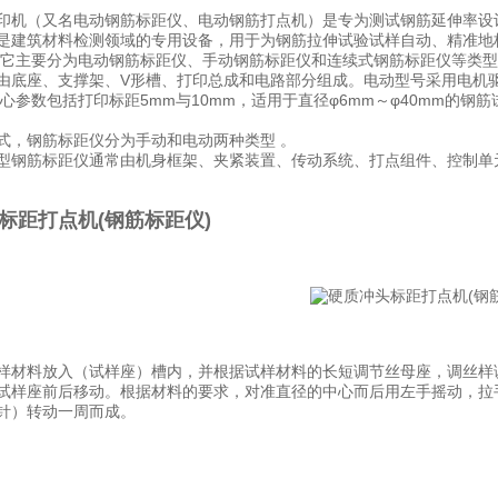
印机（又名电动钢筋标距仪、电动钢筋打点机）是专为测试钢筋延伸率设
是建筑材料检测领域的专用设备，用于为钢筋拉伸试验试样自动、精准地标记等距
。它主要分为电动钢筋标距仪、手动钢筋标距仪和连续式钢筋标距仪等类型
由底座、支撑架、V形槽、打印总成和电路部分组成。电动型号采用电机
心参数包括打印标距5mm与10mm，适用于直径φ6mm～φ40mm的钢筋
式，钢筋标距仪分为手动和电动两种类型 。
型钢筋标距仪通常由机身框架、夹紧装置、传动系统、打点组件、控制单
标距打点机(钢筋标距仪)
样材料放入（试样座）槽内，并根据试样材料的长短调节丝母座，调丝样
试样座前后移动。根据材料的要求，对准直径的中心而后用左手摇动，拉
针）转动一周而成。