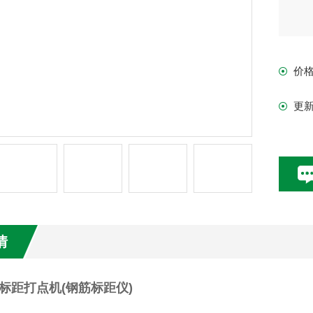
价
更
情
标距打点机(钢筋标距仪)