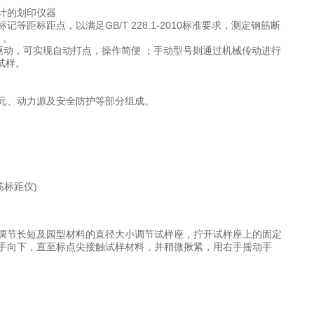
计的划印仪器
标距点，以满足GB/T 228.1-2010标准要求，测定钢筋断
 。
驱动，可实现自动打点，操作简便 ；手动型号则通过机械传动进行
试样。
元、动力源及安全防护等部分组成。
调节长短及园型材料的直径大小调节试样座，拧开试样座上的固定
手向下，直至标点尖接触试样材料，并稍微揪紧，用右手摇动手