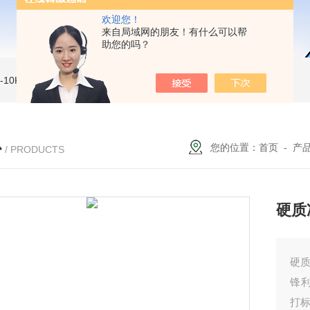
欢迎您！
来自局域网的朋友！有什么可以帮
助您的吗？
MI-10KVe 高压兆欧表
5000V数字高压兆欧表
CS2077型CS2077高压兆欧表校验仪
心
您的位置：
首页
-
产
/ PRODUCTS
硬质
硬质
锋
打