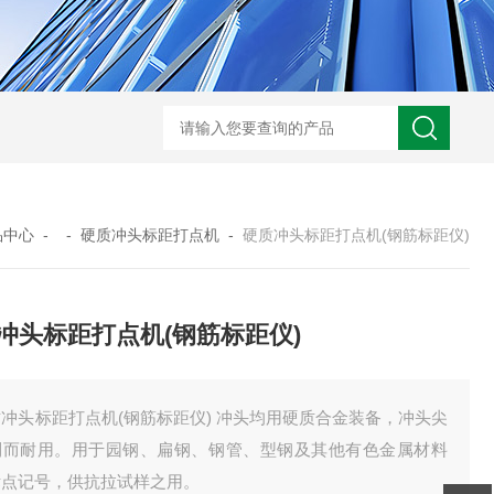
GM-5KV-20KV型可调高压兆欧表GM-5KV-20KV
nl3203型nl
品中心
- -
硬质冲头标距打点机
-
硬质冲头标距打点机(钢筋标距仪)
冲头标距打点机(钢筋标距仪)
冲头标距打点机(钢筋标距仪) 冲头均用硬质合金装备，冲头尖
利而耐用。用于园钢、扁钢、钢管、型钢及其他有色金属材料
标点记号，供抗拉试样之用。