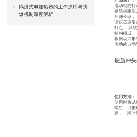
产品简介：
电动钢筋打
隔爆式电加热器的工作原理与防
钢筋标距仪
爆机制深度解析
后伸长率 
该仪器通常
打点 。其核
结构组成
根据动力形
电动或自动
硬质冲头
使用方法：
使用时将试
螺钉，可把
柄，（顺时