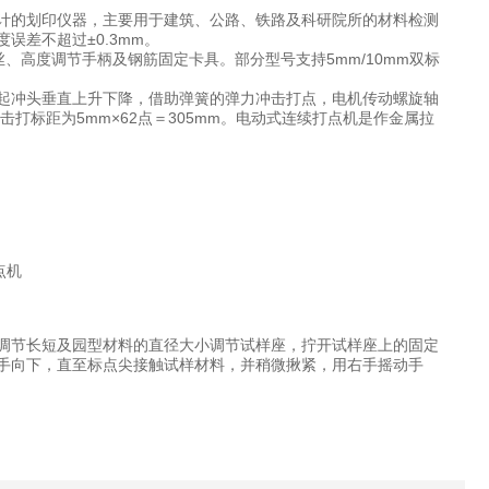
计的划印仪器，主要用于建筑、公路、铁路及科研院所的材料检测
差不超过±0.3mm。
、高度调节手柄及钢筋固定卡具。部分型号支持5mm/10mm双标
抬起冲头垂直上升下降，借助弹簧的弹力冲击打点，电机传动螺旋轴
击打标距为5mm×62点＝305mm。电动式连续打点机是作金属拉
调节长短及园型材料的直径大小调节试样座，拧开试样座上的固定
手向下，直至标点尖接触试样材料，并稍微揪紧，用右手摇动手