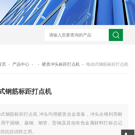
GM-5KV-20KV型可调高压兆欧表GM-5KV-20KV
nl3203型nl
首页
-
产品中心
- -
硬质冲头标距打点机
-
电动式钢筋标距打点机
式钢筋标距打点机
动式钢筋标距打点机 冲头均用硬质合金装备，冲头尖锋利而耐
。用于园钢、扁钢、钢管、型钢及其他有色金属材料打标点记
，供抗拉试样之用。