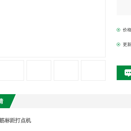
价
更
情
筋标距打点机