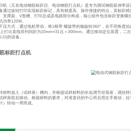
印机（又名电动钢筋标距仪、电动钢筋打点机）是专为测试钢筋延伸率设
备通过旋转打印实现标距标记，具有精度高、操作便捷的特点，其标距精度误
、支撑架、V形槽、打印总成及电路部分构成，核心组件包含标距变换螺丝
机功率120W。
下压方式，通过电机带动，将1根带 螺旋带的轴旋转360°，在不同角度
样上打出直线排列间距为10mm×31点＝300mm。通过移动定位装置，二次
LO)的设备。
筋标距打点机
样材料放入（试样座）槽内，并根据试样材料的长短调节丝母座，调丝样
试样座前后移动。根据材料的要求，对准直径的中心而后用左手摇动，拉
针）转动一周而成。