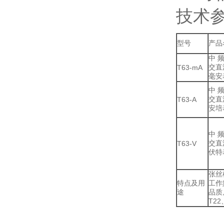
技术
型号
产品
中 
交直
T63-mA
毫安
中 
交直
T63-A
安培
中 
交直
T63-V
伏特
张丝
特点及用
工作频
途
品质
T22