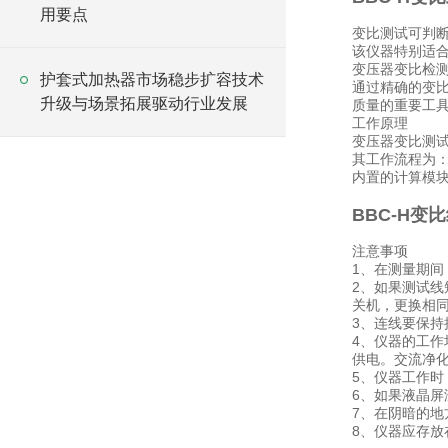
用要点
变比测试可判
该仪器特别适
变压器变比检
护套式加热器市场稳步扩容技术
通过精确的变
升级与场景拓展驱动行业发展
质量的重要工
工作原理
变压器变比测
其工作流程为
内置的计算模
BBC-H变
注意事项
1、在测量期间
2、如果测试线
关机，更换相
3、连线要保持
4、仪器的工
供电。交流净化
5、仪器工作
6、如果液晶
7、在阴暗的地
8、仪器应存