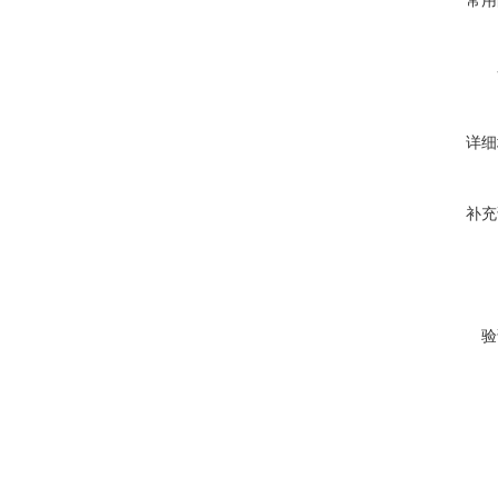
常用
详细
补充
验