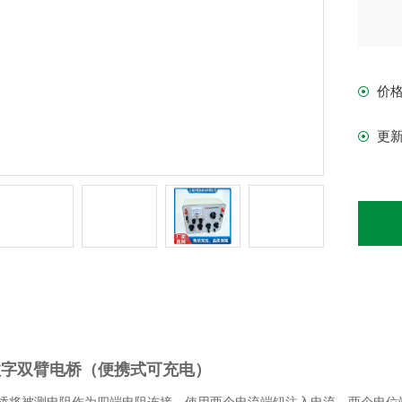
价
更
情
A数字双臂电桥（便携式可充电）