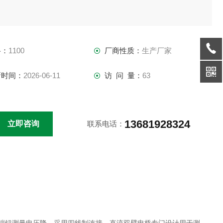
格：
1100
厂商性质：
生产厂家
新时间：
2026-06-11
访 问 量：
63
13681928324
立即咨询
联系电话：