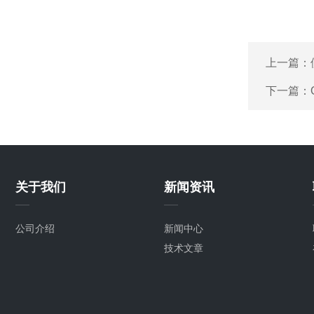
上一篇：
下一篇：
关于我们
新闻资讯
公司介绍
新闻中心
技术文章