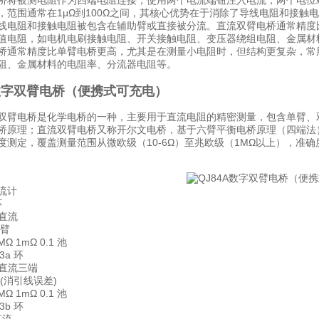
桥将被测电阻作为四端电阻连接，使用两个电流端钮注入电流，两个电位
，范围通常在1μΩ到100Ω之间，其核心优势在于消除了导线电阻和接
线电阻和接触电阻被包含在辅助臂或直接被分流。直流双臂电桥通常精度
值电阻，如电机电刷接触电阻、开关接触电阻、变压器绕组电阻、金属材
桥通常精度比单臂电桥更高，尤其是在测量小电阻时，但结构更复杂，常
阻、金属材料的电阻率、分流器电阻等。
A数字双臂电桥（便携式可充电）
双臂电桥是化学电桥的一种，主要用于直流电阻的精密测量，包含单臂、
桥原理；直流双臂电桥又称开尔文电桥，基于六臂平衡电桥原理（四端法
度测定，覆盖测量范围从微欧级（10-6Ω）至兆欧级（1MΩ以上），准确度
流计
环
 直流
单臂
MΩ 1mΩ 0.1 池
3a 环
b 直流三端
(消引线误差)
MΩ 1mΩ 0.1 池
3b 环