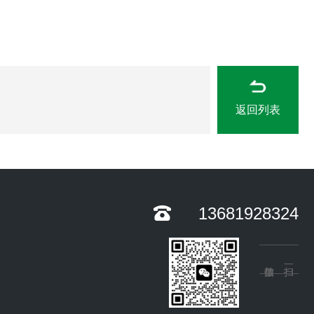
返回列表
13681928324