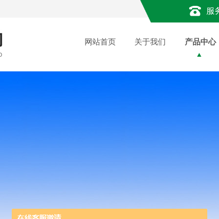
服
网站首页
关于我们
产品中心