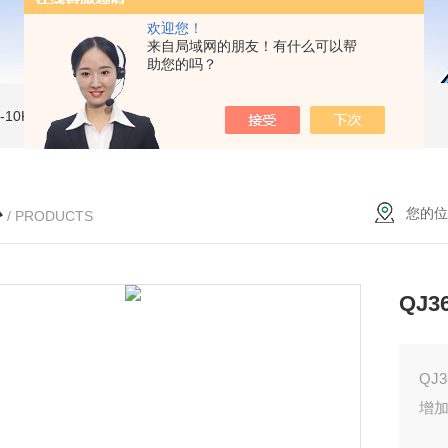
欢迎您！
来自局域网的朋友！有什么可以帮
助您的吗？
MI-10KVe 高压兆欧表
5000V数字高压兆欧表
CS2077型CS2077高压兆欧表校验仪
心
您的位
/ PRODUCTS
QJ
QJ
增