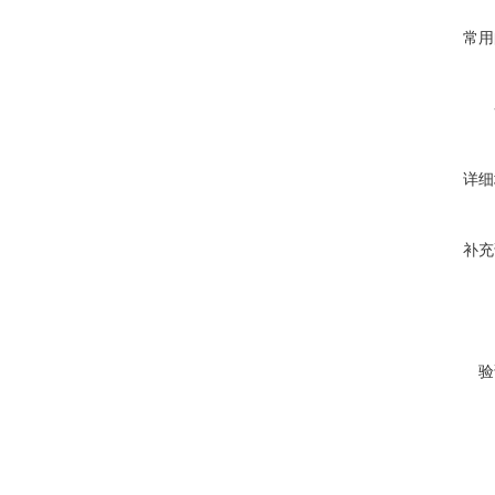
常用
详细
补充
验