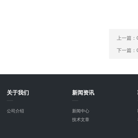
上一篇：
下一篇：
关于我们
新闻资讯
公司介绍
新闻中心
技术文章