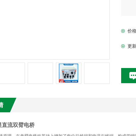
价
更
情
数显直流双臂电桥