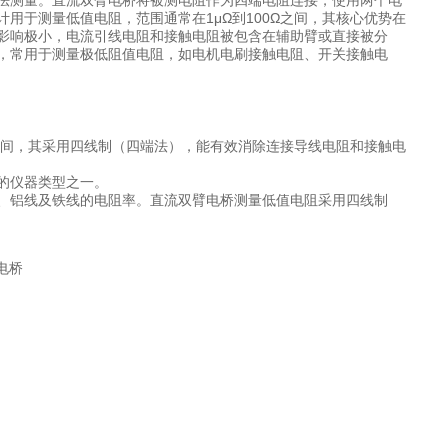
法测量。直流双臂电桥将被测电阻作为四端电阻连接，使用两个电
用于测量低值电阻，范围通常在1μΩ到100Ω之间，其核心优势在
影响极小，电流引线电阻和接触电阻被包含在辅助臂或直接被分
，常用于测量极低阻值电阻，如电机电刷接触电阻、开关接触电
Ω之间，其采用四线制（四端法），能有效消除连接导线电阻和接触电
的仪器类型之一。
、铝线及铁线的电阻率。直流双臂电桥测量低值电阻采用四线制