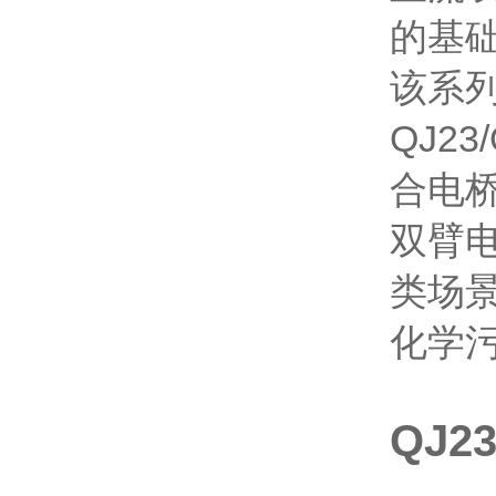
的基
该系
QJ2
合电桥
双臂
类场
化学污
QJ