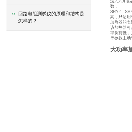
浸入式加热器
数 。
SRY2、
回路电阻测试仪的原理和结构是
高，只适用
怎样的？
加热器的表
该加热器可
率负荷低，
等参数主动
大功率加