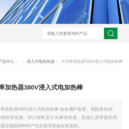
GM-5KV-20KV型可调高压兆欧表GM-5KV-20KV
nl3203型nl
产品中心
- -
浸入式电加热器
-
大功率加热器380V浸入式电加热棒
率加热器380V浸入式电加热棒
率加热器380V浸入式电加热棒 由金属护套管、电阻发热丝、
化镁粉填充物、封口材料及引出棒等组成。其核心原理是利用
流通过电阻材料时产生的焦耳热效应来发热。