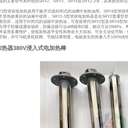
的主要型号系列包括SRY2、SRY3、SRY4及SRY2-3等，其表面负荷
SRY3型管状电加热器用于敞开式或封闭式的油槽中加热油用。SRY4型
于受热效果好的油液中使用 。SRY2-3型管状电加热器是在SRY2普
面负荷，适用于封闭式的油箱中加热油，可直接替代SRY2型及SRY4型
合用于防爆或通俗场所，防爆品级可达dⅡB级和C级，耐压可达20MPa
并采用多重维护，使电加热器平安性和寿命大大添加。可全主动化节制：
节制，并可与机算机联网。节能结果明显，电能发生的热量几乎100%传
热器380V浸入式电加热棒