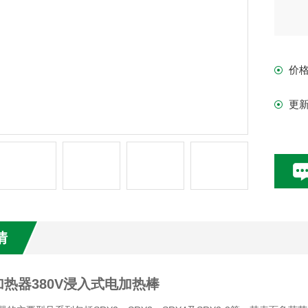
价
更
情
热器380V浸入式电加热棒