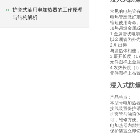
护套式油用电加热器的工作原理
常见的电热管
电热管应做好
与结构解析
缩短使用寿命
加热易熔金属
1.金属管状电
以金属管为外壳
2.引出棒
与发热体相连
3.展开长度（L
元件图样上金
4.发热长度（t）
元件图样上布
浸入式防
产品特点：
本型号电加热
接线装置保护
护套管与油箱
可，维修方便
电加热器内部
保护装置立即