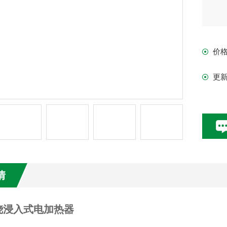
价
更
情
烧浸入式电加热器