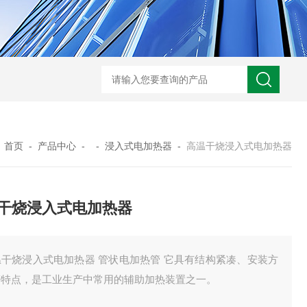
GM-5KV-20KV型可调高压兆欧表GM-5KV-20KV
nl3203型nl
：
首页
-
产品中心
- -
浸入式电加热器
-
高温干烧浸入式电加热器
干烧浸入式电加热器
温干烧浸入式电加热器 管状电加热管 它具有结构紧凑、安装方
等特点，是工业生产中常用的辅助加热装置之一。