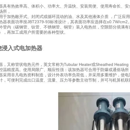
器具有热效率高、体积小、功率大、升温快、安装简便、使用寿命长、安
场所 。
用于加热敞开式、封闭式或循环流动的油、水及其他液体介质 ，广泛应
器表面功率按JBT2379-93标准设计，其表面功率应选择在≤0.7W/cm2
外管内（碳钢管、钛管、不锈钢管、铜管）装入电热丝，空隙部分填满有
），再加工成用户所需要的各种型状。
烧浸入式电加热器
，又称管状电热元件，英文常称为Tubular Heater或Sheathed Hea
控温精度高。使用局限广、顺应性强：该加热器可合用于防爆或通俗场所，防
器采用非凡电热资料制造，设计外表功率负荷低，并采用多重维护，使电
计，可便利完成出口温度、流量、压力等参数主动节制，并可与机算机联网